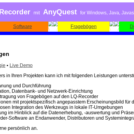
-Recorder
AnyQuest
mit
for Windows, Java, Javas
Software
Fragebögen
D
ngen
gie
•
Live Demo
in Ihren Projekten kann ich mit folgenden Leistungen unterst
lanung und Durchführung
tion, Datenbank- und Netzwerk-Einrichtung
rtragung von Fragebögen auf den LQ-Recorder
tionen mit projektspezifisch angepasstem Erscheinungsbild f
tlosen Integration des Werkzeugs in lokale IT-Umgebungen
ung im Hinblick auf die Datenerhebung, -auswertung und Präse
der-Software an Endanwender, Distributoren und Systemintegr
rne persönlich an.