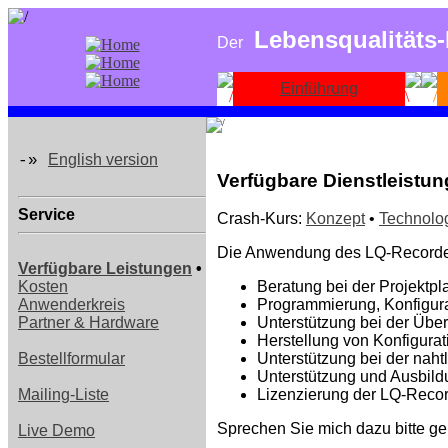
Lebensqualitäts
Der
Einführung
English version
-»
Verfügbare Dienstleistu
Service
Crash-Kurs:
Konzept
•
Technolo
Die Anwendung des LQ-Recorders 
Verfügbare Leistungen
•
Kosten
Beratung bei der Projektp
Anwenderkreis
Programmierung, Konfigura
Partner & Hardware
Unterstützung bei der Übe
Herstellung von Konfigura
Bestellformular
Unterstützung bei der nah
Unterstützung und Ausbild
Mailing-Liste
Lizenzierung der LQ-Recor
Sprechen Sie mich dazu bitte ge
Live Demo