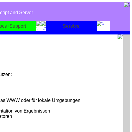
cript and Server
ocs+Support
Service
ützen:
ür das WWW oder für lokale Umgebungen
ntation von Ergebnissen
atoren