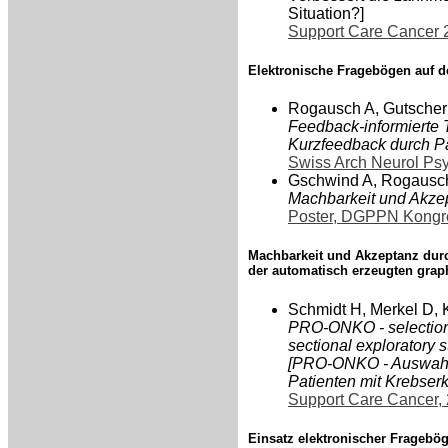
Situation?]
Support Care Cancer 
Elektronische Fragebögen auf d
Rogausch A, Gutscher
Feedback-informierte T
Kurzfeedback durch Pa
Swiss Arch Neurol Psy
Gschwind A, Rogausc
Machbarkeit und Akzep
Poster, DGPPN Kongr
Machbarkeit und Akzeptanz durch
der automatisch erzeugten grap
Schmidt H, Merkel D, 
PRO-ONKO - selection o
sectional exploratory s
[PRO-ONKO - Auswahl v
Patienten mit Krebser
Support Care Cancer,
Einsatz elektronischer Frageb