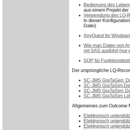
Bedienung des Lebensqu
aus einem Projekt der 
Verwendung des LQ-Rec
In dieser Konfigurati
Datei)
AnyQuest for Windows -
Wie man Daten von Any
mit SAS ausführt (nur e
SOP für Funktionstests
Der ursprüngliche LQ-Reco
SC-JMS GraTaGen: Dok
SC-JMS GraTaSim Demo
SC-JMS GraTaSim: Dok
SC-JMS GraTaSim Leben
Allgemeines zum Outcome 
Elektronisch unterstü
Elektronisch unterstü
Elektronisch unterstü