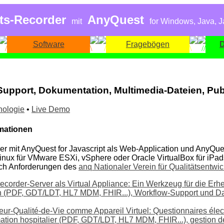
ts-Recorder
AnyQuest
mit
for Windows, Java, J
Software
Fragebögen
Support, Dokumentation, Multimedia-Dateien, Pub
nologie
•
Live Demo
mationen
r mit AnyQuest for Javascript als Web-Application und AnyQu
 Linux für VMware ESXi, vSphere oder Oracle VirtualBox für iPad
ch Anforderungen des
anq Nationaler Verein für Qualitätsentwic
ecorder-Server als Virtual Appliance: Ein Werkzeug für die Erh
n (PDF, GDT/LDT, HL7 MDM, FHIR...), Workflow-Support und D
reur-Qualité-de-Vie comme Appareil Virtuel: Questionnaires éle
ation hospitalier (PDF, GDT/LDT, HL7 MDM, FHIR...), gestion de 