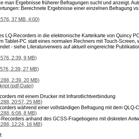
ie man Ergebnisse früherer Befragungen sucht und anzeigt. A
tungen: Berechnete Ergebnisse einer einzelnen Befragung vs. V
576, 37 MB, 4:00)
es LQ-Recorders in die elektronische Karteikarte von Quincy PC
em Tablet-PC statt eines normalen Rechners mit Touch-Screen, 
et - siehe Literaturverweis auf aktuell eingereichte Publikati
576, 2:39, 9 MB)
x576, 2:39, 27 MB)
288, 2:39, 20 MB)
ript (pdf-Datei)
rders mit einem Drucker mit Infrarotlichtverbindung
x288, 20:57, 25 MB)
orders während einer vollständigen Befragung mit dem QLQ-
288, 6:08, 8 MB)
-Recorders anhand des GCSS-Fragebogens mit diskreten Antwo
x288, 12:24, 16 MB)
: