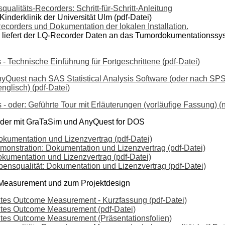
alitäts-Recorders: Schritt-für-Schritt-Anleitung
Kinderklinik der Universität Ulm (pdf-Datei)
orders und Dokumentation der lokalen Installation.
on liefert der LQ-Recorder Daten an das Tumordokumentationss
 Technische Einführung für Fortgeschrittene (pdf-Datei)
Quest nach SAS Statistical Analysis Software (oder nach SPS
nglisch) (pdf-Datei)
 - oder: Geführte Tour mit Erläuterungen (vorläufige Fassung) (
rder mit GraTaSim und AnyQuest for DOS
umentation und Lizenzvertrag (pdf-Datei)
nstration: Dokumentation und Lizenzvertrag (pdf-Datei)
umentation und Lizenzvertrag (pdf-Datei)
squalität: Dokumentation und Lizenzvertrag (pdf-Datei)
Measurement und zum Projektdesign
tztes Outcome Measurement - Kurzfassung (pdf-Datei)
tztes Outcome Measurement (pdf-Datei)
tztes Outcome Measurement (Präsentationsfolien)