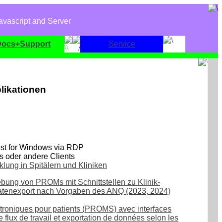
avascript and Server
Docs+Support
Service
likationen
est for Windows via RDP
s oder andere Clients
klung in Spitälern und Kliniken
ebung von PROMs mit Schnittstellen zu Klinik-
atenexport nach Vorgaben des ANQ (2023, 2024)
ctroniques pour patients (PROMS) avec interfaces
flux de travail et exportation de données selon les