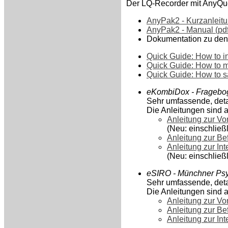
Der LQ-Recorder mit AnyQu
AnyPak2 - Kurzanleitun
AnyPak2 - Manual (pdf
Dokumentation zu den 
Quick Guide: How to ins
Quick Guide: How to ma
Quick Guide: How to sa
eKombiDox - Frageboge
Sehr umfassende, detai
Die Anleitungen sind 
Anleitung zur Vor
(Neu: einschließ
Anleitung zur Be
Anleitung zur In
(Neu: einschließ
eSIRO - Münchner Psy
Sehr umfassende, detai
Die Anleitungen sind 
Anleitung zur Vor
Anleitung zur Be
Anleitung zur In