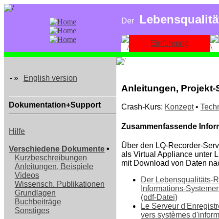
Lebensqualitä
Der
Einführung
English version
-»
Anleitungen, Projekt-
Dokumentation+Support
Crash-Kurs:
Konzept
•
Tech
Zusammenfassende Infor
Hilfe
Über den LQ-Recorder-Serve
Verschiedene Dokumente
•
als Virtual Appliance unter
Kurzbeschreibungen
mit Download von Daten na
Anleitungen, Beispiele
Videos
Der Lebensqualitäts-R
Wissensch. Publikationen
Informations-Systeme
Grundlagen
(pdf-Datei)
Buchbeiträge
Le Serveur d'Enregist
Sonstiges
vers systèmes d'inform