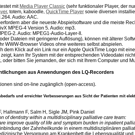
estet mit
Media Player Classic
(sehr funktionaler Player, der n
ayer
, totem, kaboodle,
QuickTime Player
sowie diversen installi
.264. Audio: AAC.
 erfordern aber die neueste Abspielsoftware und die meiste Rec
DivX MPEG-4 Version 5. Audio: mp3.
MPEG-2. Audio: MPEG1-Audio-Layer-II.
(oder Dateien mit geringerer Auflösung), können mit älterer S
Ihr WWW-Browser Videos ohne weiteres selbst abspielen.
h dem Klick auf ein Link nur ein Apple QuickTime Logo mit eine
eigt, kann Ihr System mit der entsprechenden Videodatei nicht
 oder bitten Sie jemanden, der sich mit Ihrem Computer und Mu
fentlichungen aus Anwendungen des LQ-Recorders
tionen sind on-line zugänglich (open-access).
bedarfs und erreichter Verbesserungen aus Sicht der Patienten mit e
F, Hallmann F, Salm H, Sigle JM, Pink Daniel
n of dentistry within a multidisciplinary palliative care team:
re improve quality of life and symptom burden in inpatient pallia
inbindung der Zahnheilkunde in einem multidisziplinären palli
dizinische Versorgung am Krankenbett die Lebensqualität und Sy