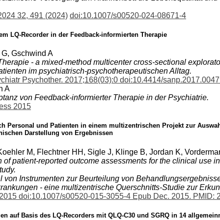
2024 32, 491 (2024)
doi:10.1007/s00520-024-08671-4
em LQ-Recorder in der Feedback-informierten Therapie
 G, Gschwind A
herapie - a mixed-method multicenter cross-sectional explorato
tienten im psychiatrisch-psychotherapeutischen Alltag.
chiatr Psychother. 2017;168(03):0 doi:10.4414/sanp.2017.004
h A
tanz von Feedback-informierter Therapie in der Psychiatrie.
ess 2015
 Personal und Patienten in einem multizentrischen Projekt zur Auswahl
hischen Darstellung von Ergebnissen
Koehler M, Flechtner HH, Sigle J, Klinge B, Jordan K, Vorderma
f patient-reported outcome assessments for the clinical use in
tudy.
on Instrumenten zur Beurteilung von Behandlungsergebnissen
krankungen - eine multizentrische Querschnitts-Studie zur Erku
 2015 doi:10.1007/s00520-015-3055-4 Epub Dec. 2015. PMID:
ögen auf Basis des LQ-Recorders mit QLQ-C30 und SGRQ in 14 allgemei