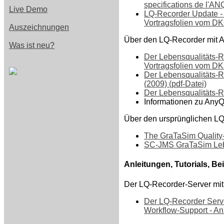
specifications de l'ANQ
Live Demo
LQ-Recorder Update - 
Vortragsfolien vom DK
Auszeichnungen
Über den LQ-Recorder mit A
Was ist neu?
Der Lebensqualitäts-R
Vortragsfolien vom DK
Der Lebensqualitäts-R
(2009) (pdf-Datei)
Der Lebensqualitäts-Re
Informationen zu AnyQ
Über den ursprünglichen L
The GraTaSim Quality-of
SC-JMS GraTaSim Leben
Anleitungen, Tutorials, Be
Der LQ-Recorder-Server mit 
Der LQ-Recorder Server
Workflow-Support - Anl