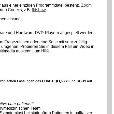
ur aus einer einzigen Programmdatei besteht),
Zoom
erten Codecs, z.B.
ffdshow
.
henleistung.
oftware und Hardware-DVD-Playern abgespielt werden.
m Fragezeichen oder eine Seite mit sehr zufällig
 umgehen. Probieren Sie in diesem Fall ein Video in
ltimedia auskennt, um Hilfe.
lektronischen Fassungen des EORCT QLQ-C30 und OH-15 auf
tive care patients?
ativmedizinischen Team:
mptomlast bei stationären Patienten in palliativer