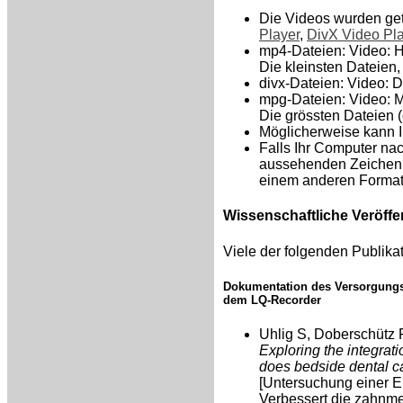
Die Videos wurden get
Player
,
DivX Video Pl
mp4-Dateien: Video: H
Die kleinsten Dateien,
divx-Dateien: Video: 
mpg-Dateien: Video: 
Die grössten Dateien 
Möglicherweise kann 
Falls Ihr Computer nac
aussehenden Zeichen z
einem anderen Format,
Wissenschaftliche Veröf
Viele der folgenden Publika
Dokumentation des Versorgungs
dem LQ-Recorder
Uhlig S, Doberschütz 
Exploring the integratio
does bedside dental ca
[Untersuchung einer E
Verbessert die zahnme