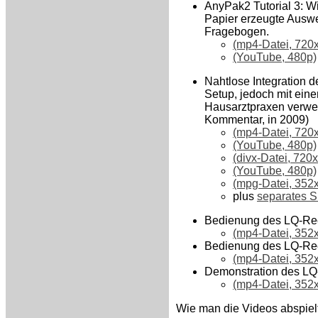
AnyPak2 Tutorial 3: W
Papier erzeugte Auswer
Fragebogen.
(mp4-Datei, 720x
(YouTube, 480p)
Nahtlose Integration d
Setup, jedoch mit ein
Hausarztpraxen verwend
Kommentar, in 2009)
(mp4-Datei, 720x
(YouTube, 480p)
(divx-Datei, 720
(YouTube, 480p)
(mpg-Datei, 352x
plus
separates Sk
Bedienung des LQ-Reco
(mp4-Datei, 352
Bedienung des LQ-Rec
(mp4-Datei, 352x
Demonstration des LQ
(mp4-Datei, 352
Wie man die Videos abspielt