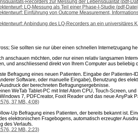
qualitäts-Recorders zur Messung der Lebensqualität (pdf-Dat
jektentwurf: LQ-Messung als Teil einer Phase-I-Studie (pdf-Datei
ojektentwurf: Einführung von Outcome Measurement, Informati
ojektentwurf: Anbindung des LQ-Recorders an ein universitäres 
ross; Sie sollten sie nur über einen schnellen Internetzugang he
ch anschauen möchten, oder nur einen relativ langsamen Inter
n, und anschliessend direkt von Ihrem Computer aus beliebig o
ste Befragung eines neuen Patienten. Eingabe der Patienten-ID
 anderer Software, oder manuelle Eingabe), Benutzung des elekt
 Ausdruck der berechneten Befragungsergebnisse.
inen WeTab Tablet-PC mit Intel Atom CPU, Touch-Screen, und
ert: Windows 7, PDFCreator, Foxit Reader und das neue AnyPak P
576, 37 MB, 4:08)
ollow-Up Befragung eines Patienten, der bereits bekannt ist. E
des elektronischen Fragebogens, automatisch erzeugter Ausdr
g des Verlaufs.
576, 22 MB, 2:23)