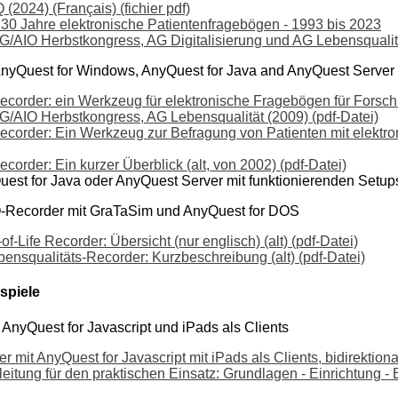
 (2024) (Français) (fichier pdf)
30 Jahre elektronische Patientenfragebögen - 1993 bis 2023
G/AIO Herbstkongress, AG Digitalisierung und AG Lebensqualitä
nyQuest for Windows, AnyQuest for Java and AnyQuest Server
ecorder: ein Werkzeug für elektronische Fragebögen für Forsc
G/AIO Herbstkongress, AG Lebensqualität (2009) (pdf-Datei)
ecorder: Ein Werkzeug zur Befragung von Patienten mit elekt
corder: Ein kurzer Überblick (alt, von 2002) (pdf-Datei)
uest for Java oder AnyQuest Server mit funktionierenden Setu
Q-Recorder mit GraTaSim und AnyQuest for DOS
-Life Recorder: Übersicht (nur englisch) (alt) (pdf-Datei)
squalitäts-Recorder: Kurzbeschreibung (alt) (pdf-Datei)
ispiele
AnyQuest for Javascript und iPads als Clients
 mit AnyQuest for Javascript mit iPads als Clients, bidirektiona
eitung für den praktischen Einsatz: Grundlagen - Einrichtung - 