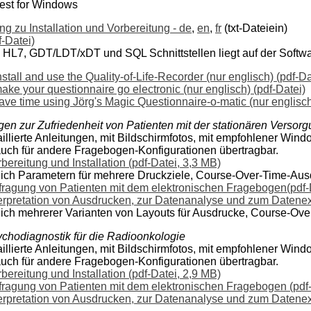
est for Windows
g zu Installation und Vorbereitung - de
,
en
,
fr
(txt-Dateiein)
-Datei)
HL7, GDT/LDT/xDT und SQL Schnittstellen liegt auf der Software
tall and use the Quality-of-Life-Recorder (nur englisch) (pdf-Da
ke your questionnaire go electronic (nur englisch) (pdf-Datei)
ve time using Jörg's Magic Questionnaire-o-matic (nur englisch
n zur Zufriedenheit von Patienten mit der stationären Versor
llierte Anleitungen, mit Bildschirmfotos, mit empfohlener Wind
auch für andere Fragebogen-Konfigurationen übertragbar.
bereitung und Installation (pdf-Datei, 3,3 MB)
lich Parametern für mehrere Druckziele, Course-Over-Time-Aus
fragung von Patienten mit dem elektronischen Fragebogen(pdf-
terpretation von Ausdrucken, zur Datenanalyse und zum Datenexp
lich mehrerer Varianten von Layouts für Ausdrucke, Course-Ov
chodiagnostik für die Radioonkologie
llierte Anleitungen, mit Bildschirmfotos, mit empfohlener Wind
auch für andere Fragebogen-Konfigurationen übertragbar.
bereitung und Installation (pdf-Datei, 2,9 MB)
fragung von Patienten mit dem elektronischen Fragebogen (pdf-
terpretation von Ausdrucken, zur Datenanalyse und zum Datenexp