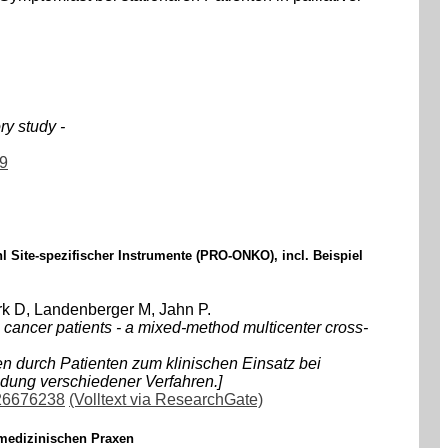
ry study -
79
 Site-spezifischer Instrumente (PRO-ONKO), incl. Beispiel
rk D, Landenberger M, Jahn P.
 cancer patients - a mixed-method multicenter cross-
 durch Patienten zum klinischen Einsatz bei
ndung verschiedener Verfahren.]
 26676238
(Volltext via ResearchGate)
nmedizinischen Praxen